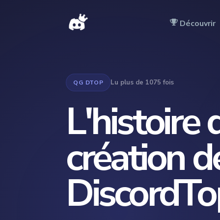
Découvrir
Lu plus de
1075
fois
QG DTOP
L'histoire 
création d
DiscordTo