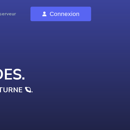
Connexion
serveur
DE
S
.
TURNE 🪐
.