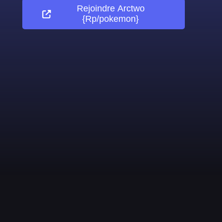
Rejoindre
Arctwo
{Rp/pokemon}