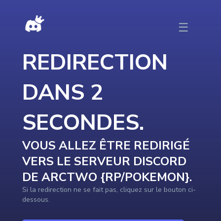
DISCORDTOP - Redirection vers le serveur en cours …
☰
REDIRECTION
DANS
2
SECONDE
S
.
VOUS ALLEZ ÊTRE REDIRIGÉ
VERS LE SERVEUR DISCORD
DE
ARCTWO {RP/POKEMON}
.
Si la redirection ne se fait pas, cliquez sur le bouton ci-
dessous.