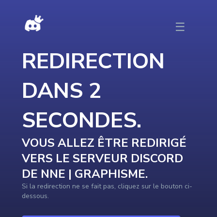
DISCORDTOP - Redirection vers le serveur en cours …
☰
REDIRECTION
DANS
2
SECONDE
S
.
VOUS ALLEZ ÊTRE REDIRIGÉ
VERS LE SERVEUR DISCORD
DE
NNE | GRAPHISME
.
Si la redirection ne se fait pas, cliquez sur le bouton ci-
dessous.