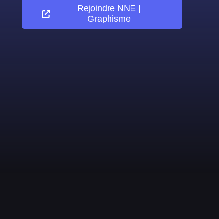
Rejoindre
NNE |
Graphisme