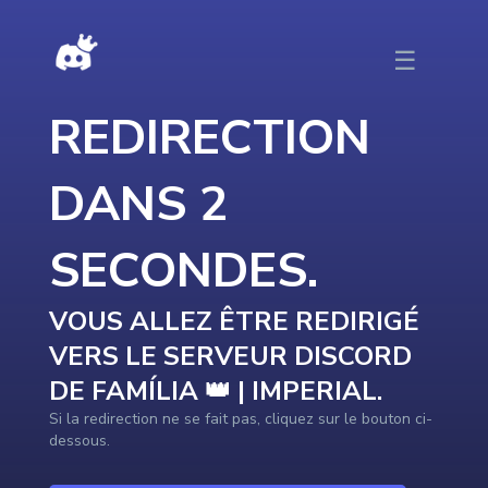
DISCORDTOP - Redirection vers le serveur en cours …
☰
REDIRECTION
DANS
2
SECONDE
S
.
VOUS ALLEZ ÊTRE REDIRIGÉ
VERS LE SERVEUR DISCORD
DE
FAMÍLIA 👑 | IMPERIAL
.
Si la redirection ne se fait pas, cliquez sur le bouton ci-
dessous.