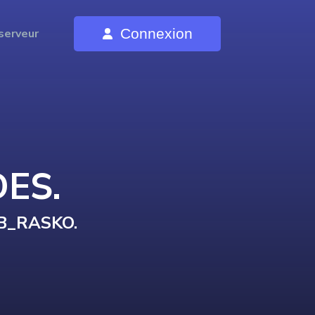
Connexion
serveur
DE
S
.
B_RASKO
.