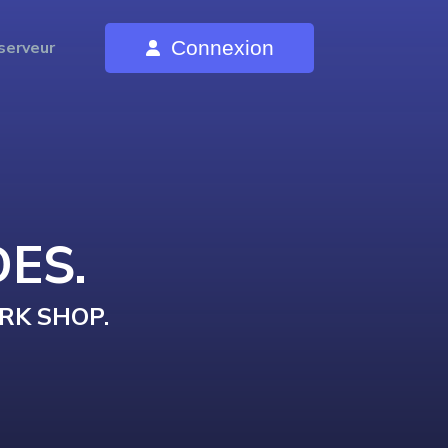
Connexion
serveur
DE
S
.
RK SHOP
.