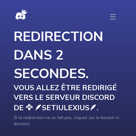
DISCORDTOP - Redirection vers le serveur en cours …
☰
REDIRECTION
DANS
2
SECONDE
S
.
VOUS ALLEZ ÊTRE REDIRIGÉ
VERS LE SERVEUR DISCORD
DE
🦅 🪶SETIULEXIUS🪶
.
Si la redirection ne se fait pas, cliquez sur le bouton ci-
dessous.