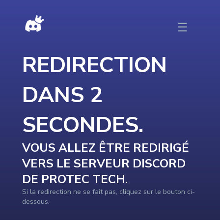
DISCORDTOP - Redirection vers le serveur en cours …
☰
REDIRECTION
DANS
2
SECONDE
S
.
VOUS ALLEZ ÊTRE REDIRIGÉ
VERS LE SERVEUR DISCORD
DE
PROTEC TECH
.
Si la redirection ne se fait pas, cliquez sur le bouton ci-
dessous.