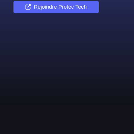
Rejoindre
Protec Tech