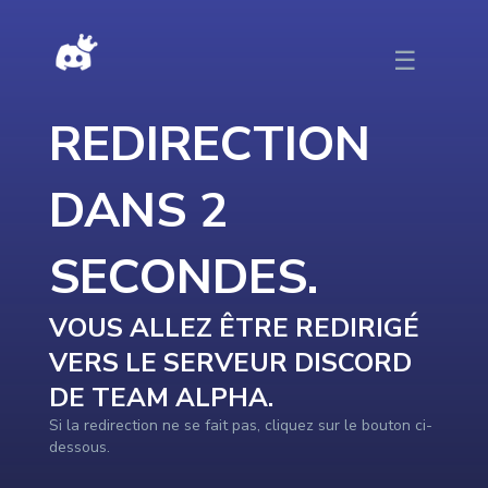
DISCORDTOP - Redirection vers le serveur en cours …
☰
REDIRECTION
DANS
2
SECONDE
S
.
VOUS ALLEZ ÊTRE REDIRIGÉ
VERS LE SERVEUR DISCORD
DE
TEAM ALPHA
.
Si la redirection ne se fait pas, cliquez sur le bouton ci-
dessous.