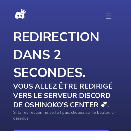
DISCORDTOP - Redirection vers le serveur en cours …
☰
REDIRECTION
DANS
2
SECONDE
S
.
VOUS ALLEZ ÊTRE REDIRIGÉ
VERS LE SERVEUR DISCORD
DE
OSHINOKO'S CENTER 💕
.
Si la redirection ne se fait pas, cliquez sur le bouton ci-
dessous.