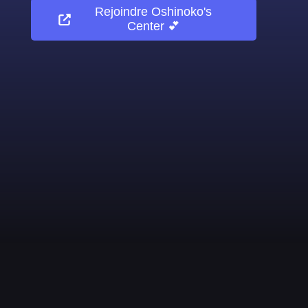
Rejoindre
Oshinoko's
Center 💕