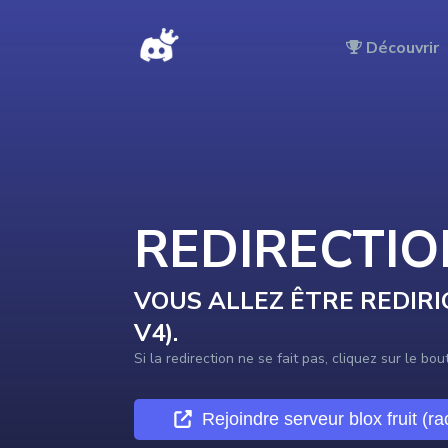
DISCORDTOP - Redirection vers le serveur en cours …
Découvrir
REDIRECTI
VOUS ALLEZ ÊTRE REDIRI
V4)
.
Si la redirection ne se fait pas, cliquez sur le bo
Rejoindre
serveur blox fruit (r